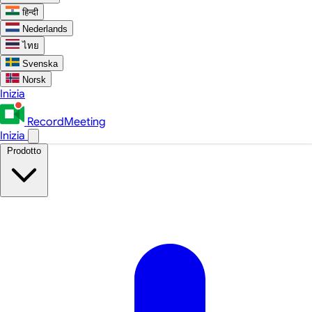
हिन्दी
Nederlands
ไทย
Svenska
Norsk
Inizia
RecordMeeting
Inizia
Prodotto