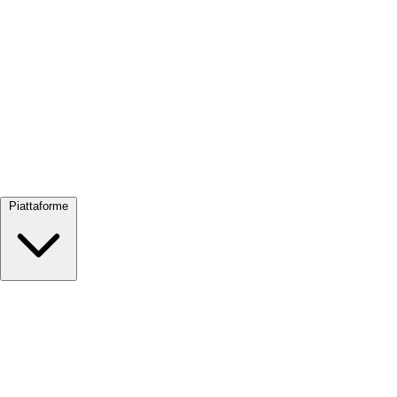
Visualizza tutto →
Piattaforme
Google Meet
Zoom
Microsoft Teams
Webex
Telegram