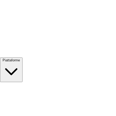
Visualizza tutto →
Piattaforme
Google Meet
Zoom
Microsoft Teams
Webex
Telegram