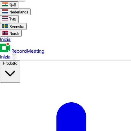
हिन्दी
Nederlands
ไทย
Svenska
Norsk
Inizia
RecordMeeting
Inizia
Prodotto