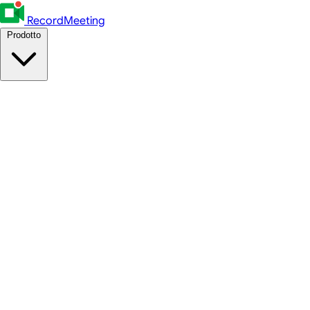
RecordMeeting
Prodotto