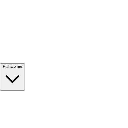
Visualizza tutto →
Piattaforme
Google Meet
Zoom
Microsoft Teams
Webex
Telegram