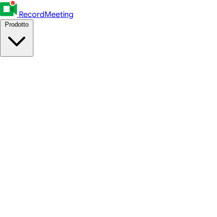
RecordMeeting
Prodotto