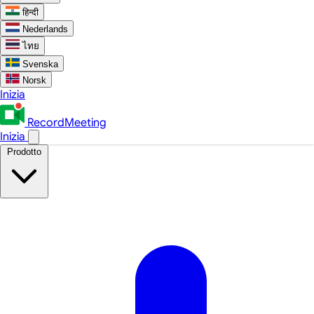
हिन्दी
Nederlands
ไทย
Svenska
Norsk
Inizia
RecordMeeting
Inizia
Prodotto