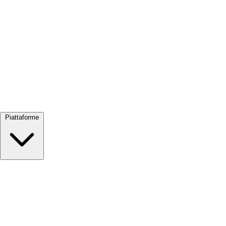
Visualizza tutto →
Piattaforme
Google Meet
Zoom
Microsoft Teams
Webex
Telegram