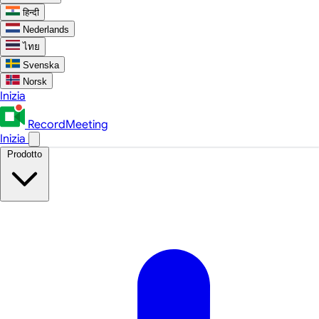
हिन्दी
Nederlands
ไทย
Svenska
Norsk
Inizia
RecordMeeting
Inizia
Prodotto