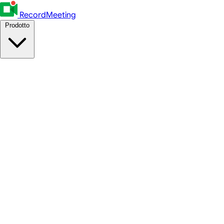
RecordMeeting
Prodotto