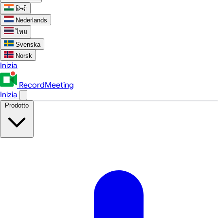
हिन्दी
Nederlands
ไทย
Svenska
Norsk
Inizia
RecordMeeting
Inizia
Prodotto