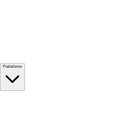
Visualizza tutto →
Piattaforme
Google Meet
Zoom
Microsoft Teams
Webex
Telegram