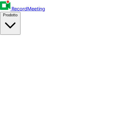
RecordMeeting
Prodotto