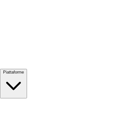
Visualizza tutto →
Piattaforme
Google Meet
Zoom
Microsoft Teams
Webex
Telegram