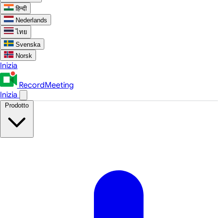
हिन्दी
Nederlands
ไทย
Svenska
Norsk
Inizia
RecordMeeting
Inizia
Prodotto