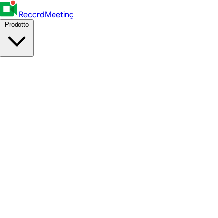
RecordMeeting
Prodotto