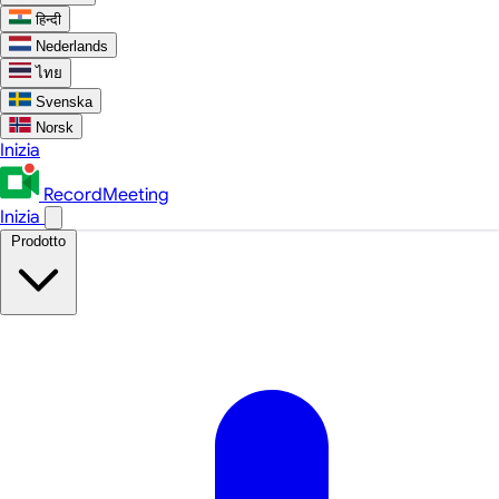
हिन्दी
Nederlands
ไทย
Svenska
Norsk
Inizia
RecordMeeting
Inizia
Prodotto