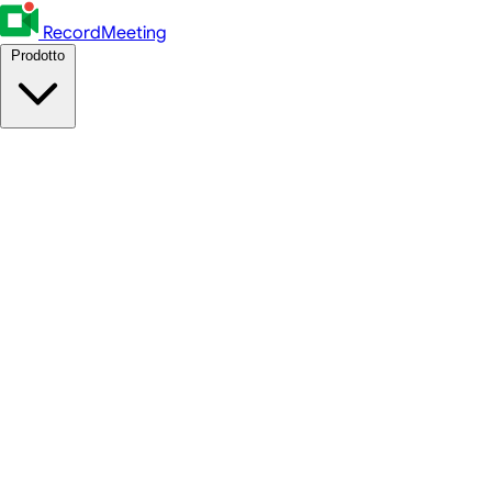
RecordMeeting
Prodotto