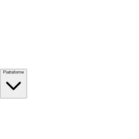
Visualizza tutto →
Piattaforme
Google Meet
Zoom
Microsoft Teams
Webex
Telegram