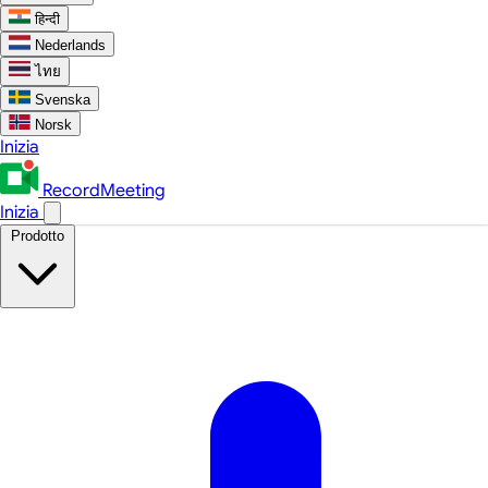
हिन्दी
Nederlands
ไทย
Svenska
Norsk
Inizia
RecordMeeting
Inizia
Prodotto