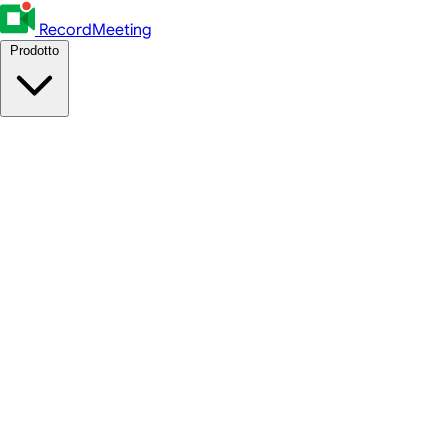
RecordMeeting
Prodotto