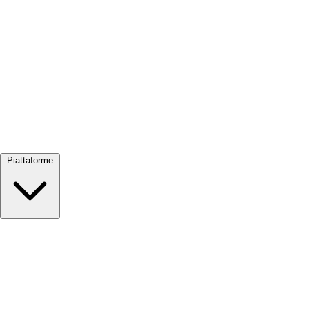
Visualizza tutto →
Piattaforme
Google Meet
Zoom
Microsoft Teams
Webex
Telegram