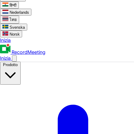
हिन्दी
Nederlands
ไทย
Svenska
Norsk
Inizia
RecordMeeting
Inizia
Prodotto