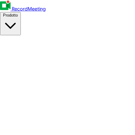
RecordMeeting
Prodotto