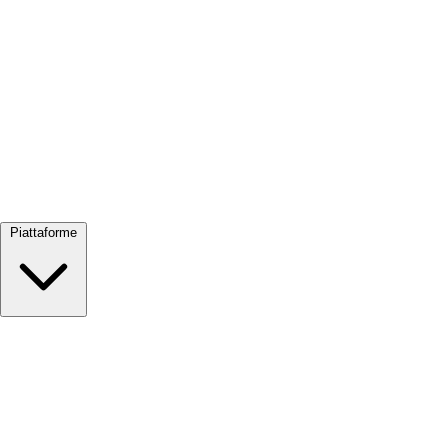
Visualizza tutto →
Piattaforme
Google Meet
Zoom
Microsoft Teams
Webex
Telegram