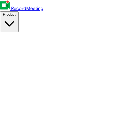
RecordMeeting
Product