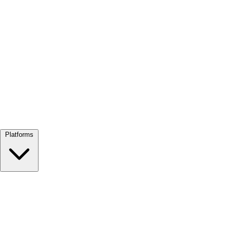
Alles bekijken →
Platforms
Google Meet
Zoom
Microsoft Teams
Webex
Telegram