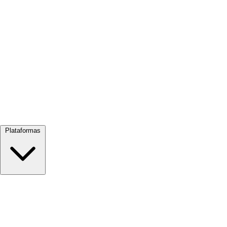
Ver tudo →
Plataformas
Google Meet
Zoom
Microsoft Teams
Webex