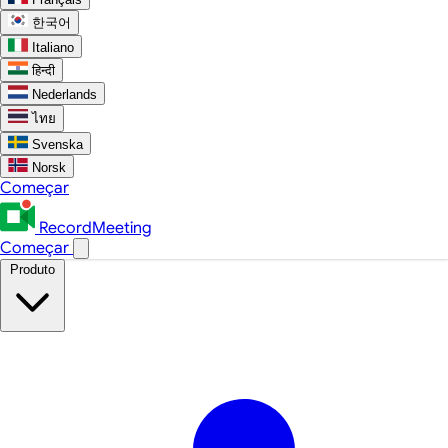
한국어
Italiano
हिन्दी
Nederlands
ไทย
Svenska
Norsk
Começar
RecordMeeting
Começar
Produto