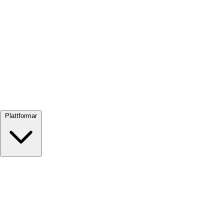
Visa alla →
Plattformar
Google Meet
Zoom
Microsoft Teams
Webex
Telegram
WhatsApp