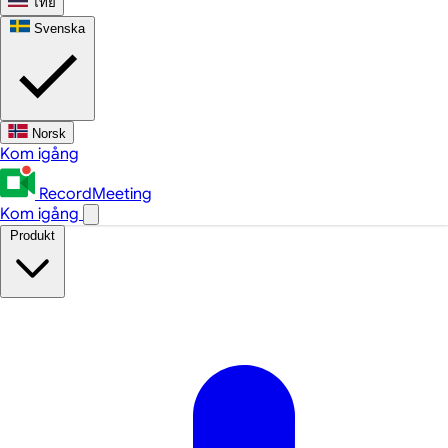
ไทย
Svenska
Norsk
Kom igång
RecordMeeting
Kom igång
Produkt