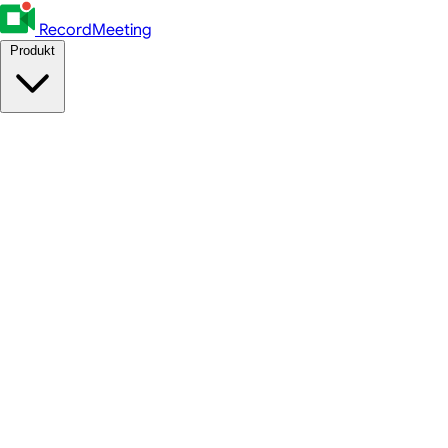
RecordMeeting
Produkt