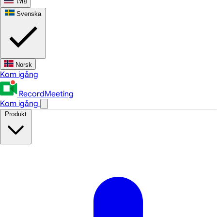
ไทย
Svenska
Norsk
Kom igång
RecordMeeting
Kom igång
Produkt