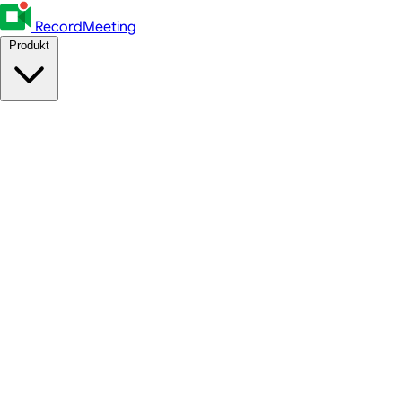
RecordMeeting
Produkt