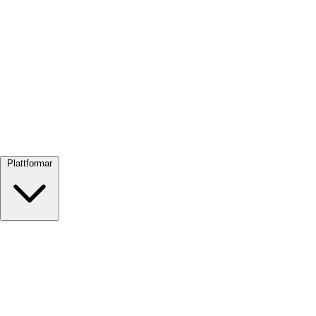
Visa alla →
Plattformar
Google Meet
Zoom
Microsoft Teams
Webex
Telegram
WhatsApp