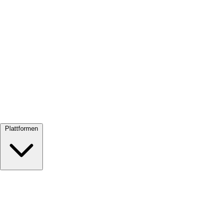
Alle ansehen →
Plattformen
Google Meet
Zoom
Microsoft Teams
Webex