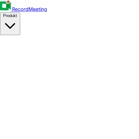
RecordMeeting
Produkt