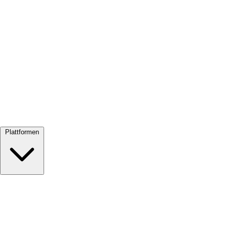
Alle ansehen →
Plattformen
Google Meet
Zoom
Microsoft Teams
Webex