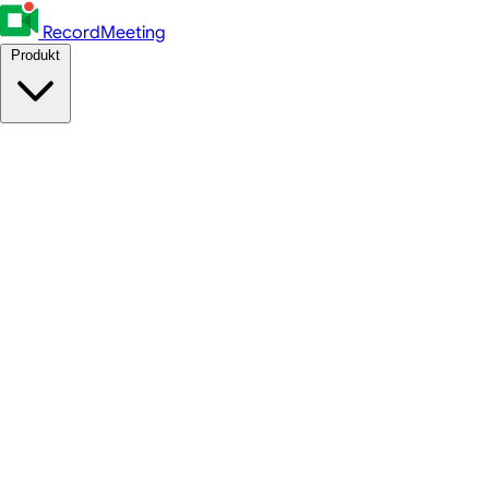
RecordMeeting
Produkt