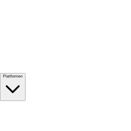
Alle ansehen →
Plattformen
Google Meet
Zoom
Microsoft Teams
Webex