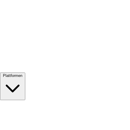
Alle ansehen →
Plattformen
Google Meet
Zoom
Microsoft Teams
Webex