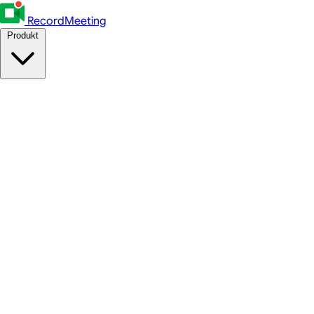
RecordMeeting
Produkt