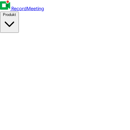
RecordMeeting
Produkt