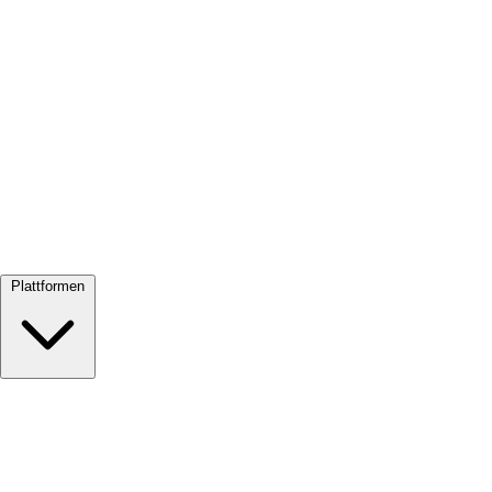
Alle ansehen →
Plattformen
Google Meet
Zoom
Microsoft Teams
Webex