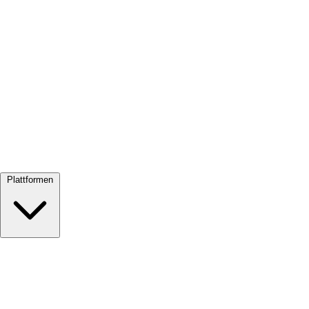
Alle ansehen →
Plattformen
Google Meet
Zoom
Microsoft Teams
Webex