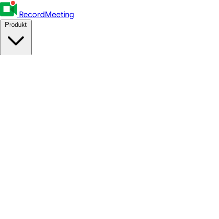
RecordMeeting
Produkt