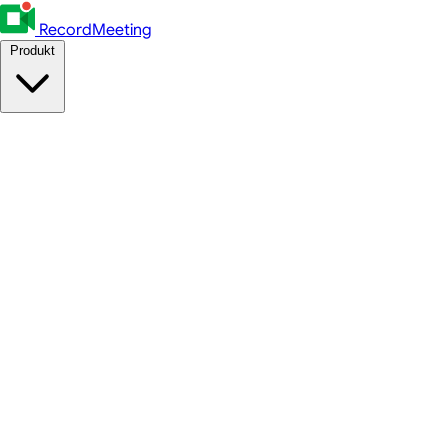
RecordMeeting
Produkt