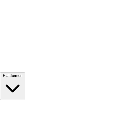
Alle ansehen →
Plattformen
Google Meet
Zoom
Microsoft Teams
Webex