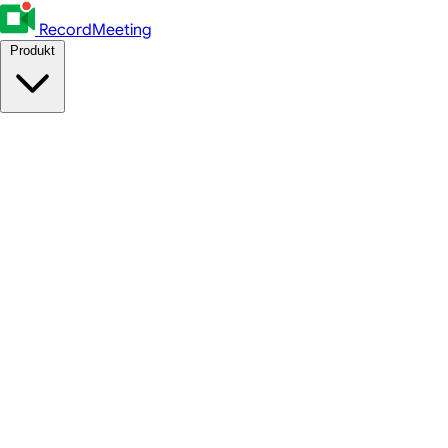
RecordMeeting
Produkt