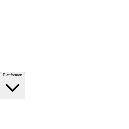
Alle ansehen →
Plattformen
Google Meet
Zoom
Microsoft Teams
Webex