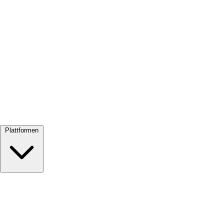
Alle ansehen →
Plattformen
Google Meet
Zoom
Microsoft Teams
Webex