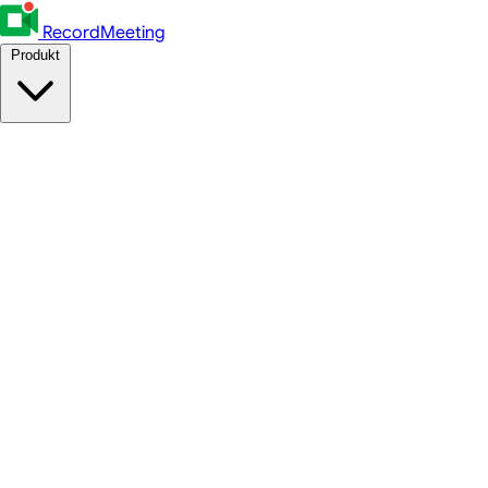
RecordMeeting
Produkt