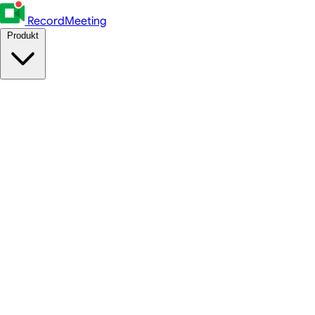
RecordMeeting
Produkt