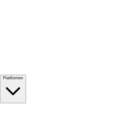
Alle ansehen →
Plattformen
Google Meet
Zoom
Microsoft Teams
Webex