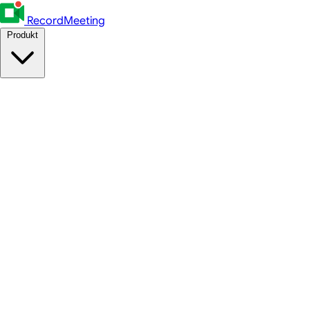
RecordMeeting
Produkt