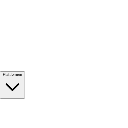
Alle ansehen →
Plattformen
Google Meet
Zoom
Microsoft Teams
Webex