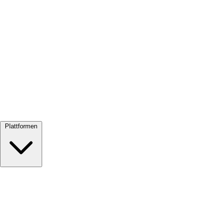
Alle ansehen →
Plattformen
Google Meet
Zoom
Microsoft Teams
Webex