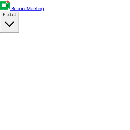
RecordMeeting
Produkt