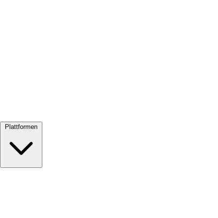
Alle ansehen →
Plattformen
Google Meet
Zoom
Microsoft Teams
Webex