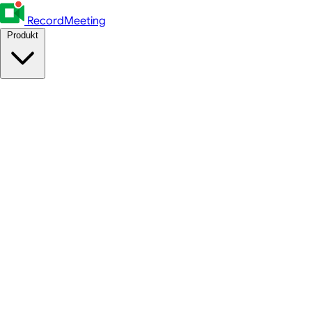
RecordMeeting
Produkt