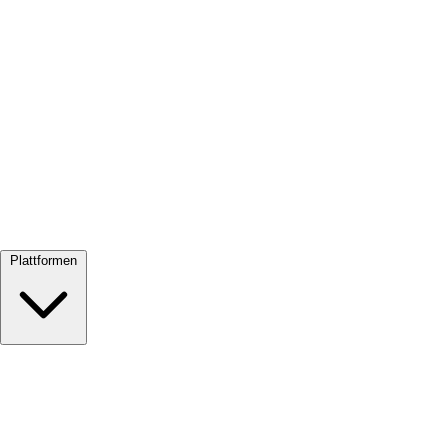
Alle ansehen →
Plattformen
Google Meet
Zoom
Microsoft Teams
Webex