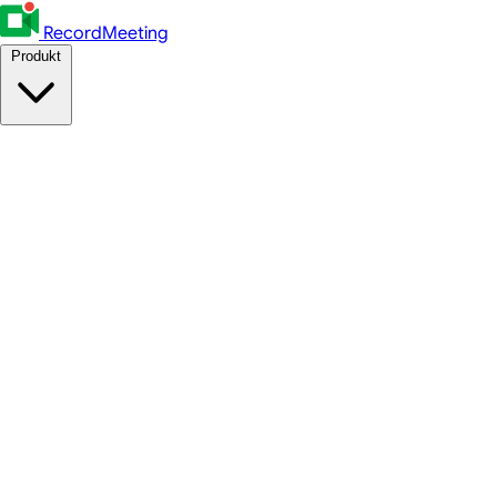
RecordMeeting
Produkt