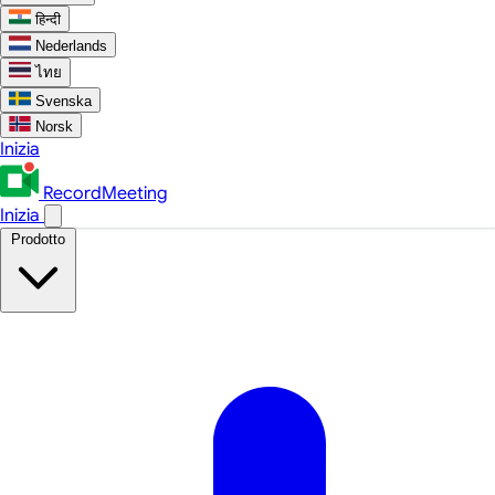
हिन्दी
Nederlands
ไทย
Svenska
Norsk
Inizia
RecordMeeting
Inizia
Prodotto