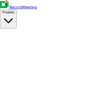
RecordMeeting
Prodotto