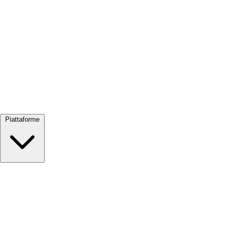
Visualizza tutto →
Piattaforme
Google Meet
Zoom
Microsoft Teams
Webex
Telegram