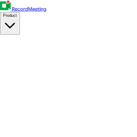
RecordMeeting
Product