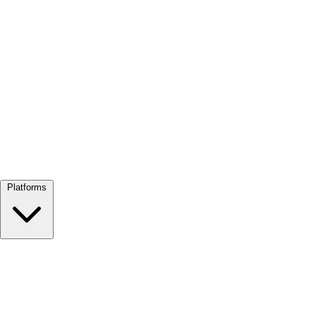
Alles bekijken →
Platforms
Google Meet
Zoom
Microsoft Teams
Webex
Telegram