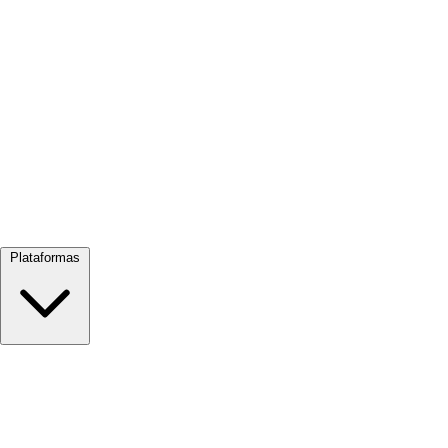
Ver tudo →
Plataformas
Google Meet
Zoom
Microsoft Teams
Webex