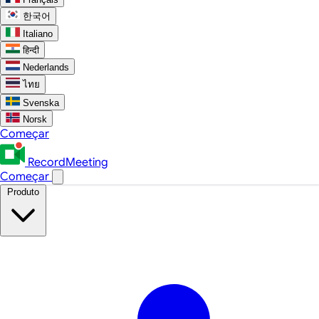
한국어
Italiano
हिन्दी
Nederlands
ไทย
Svenska
Norsk
Começar
RecordMeeting
Começar
Produto