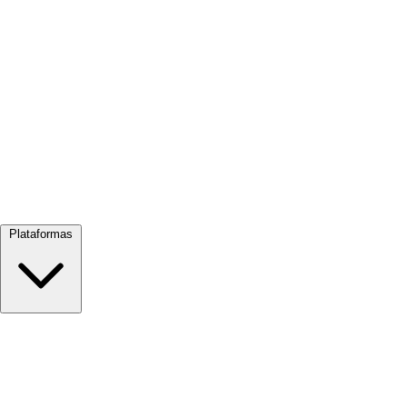
Ver tudo →
Plataformas
Google Meet
Zoom
Microsoft Teams
Webex