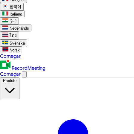
한국어
Italiano
हिन्दी
Nederlands
ไทย
Svenska
Norsk
Começar
RecordMeeting
Começar
Produto