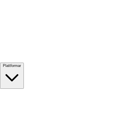
Visa alla →
Plattformar
Google Meet
Zoom
Microsoft Teams
Webex
Telegram
WhatsApp