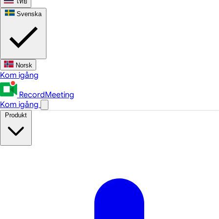
ไทย
Svenska
Norsk
Kom igång
RecordMeeting
Kom igång
Produkt