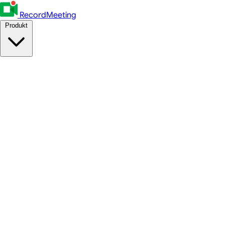
RecordMeeting
Produkt