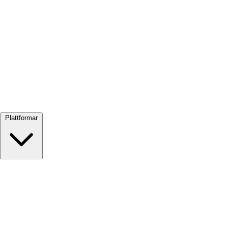
Visa alla →
Plattformar
Google Meet
Zoom
Microsoft Teams
Webex
Telegram
WhatsApp