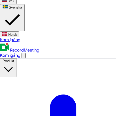
ไทย
Svenska
Norsk
Kom igång
RecordMeeting
Kom igång
Produkt