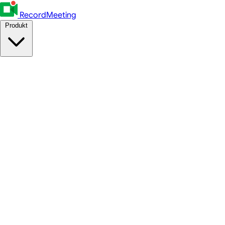
RecordMeeting
Produkt