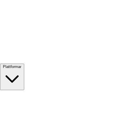
Visa alla →
Plattformar
Google Meet
Zoom
Microsoft Teams
Webex
Telegram
WhatsApp