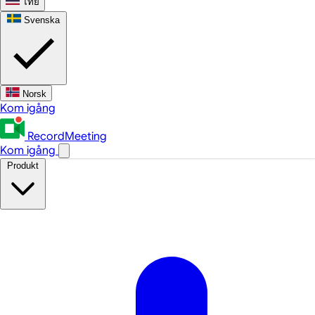
ไทย
Svenska
Norsk
Kom igång
RecordMeeting
Kom igång
Produkt