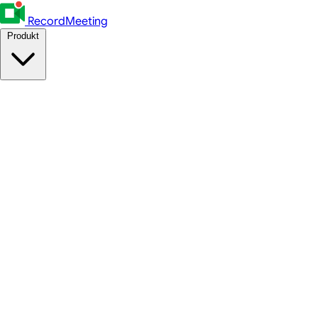
RecordMeeting
Produkt