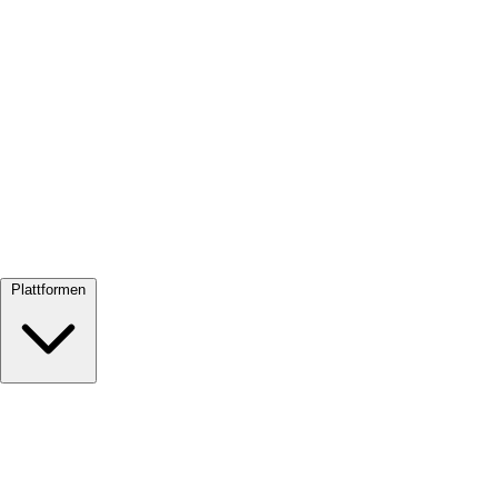
Alle ansehen →
Plattformen
Google Meet
Zoom
Microsoft Teams
Webex