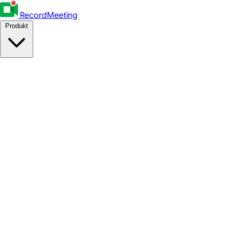
RecordMeeting
Produkt