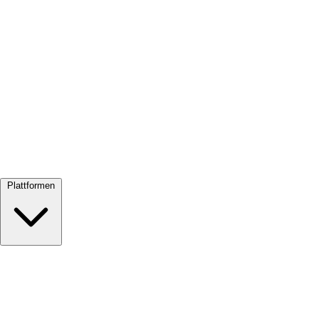
Alle ansehen →
Plattformen
Google Meet
Zoom
Microsoft Teams
Webex