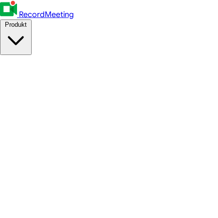
RecordMeeting
Produkt