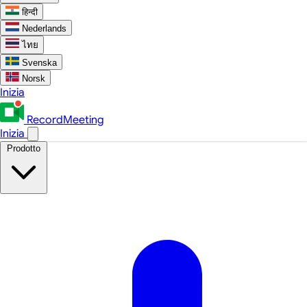
हिन्दी
Nederlands
ไทย
Svenska
Norsk
Inizia
RecordMeeting
Inizia
Prodotto