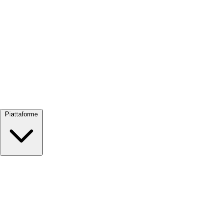
Visualizza tutto →
Piattaforme
Google Meet
Zoom
Microsoft Teams
Webex
Telegram