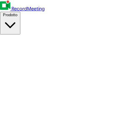
RecordMeeting
Prodotto