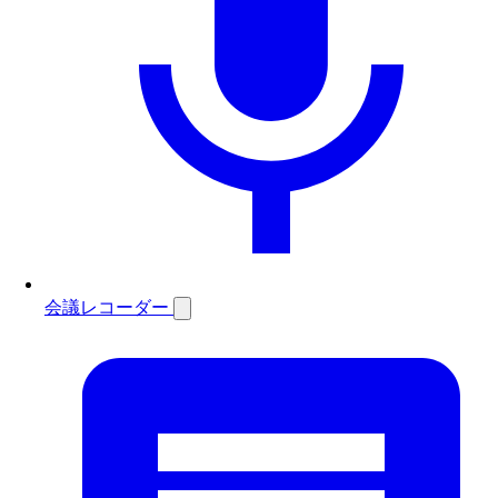
会議レコーダー