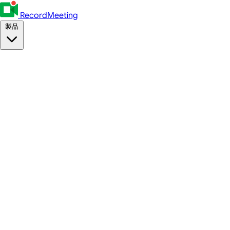
RecordMeeting
製品