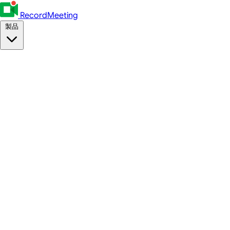
RecordMeeting
製品