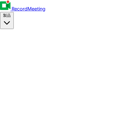
RecordMeeting
製品