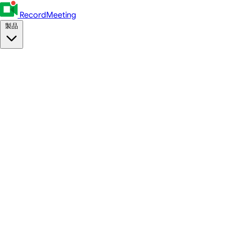
RecordMeeting
製品