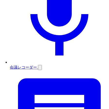
会議レコーダー