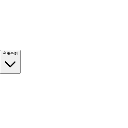
すべて表示 →
利用事例