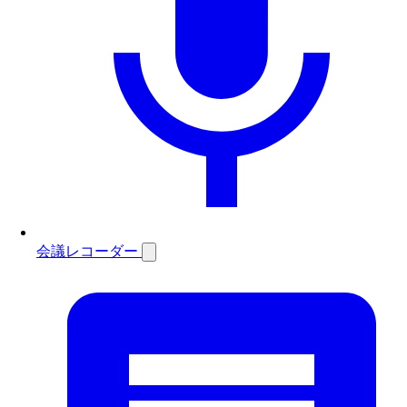
会議レコーダー