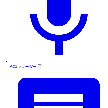
会議レコーダー