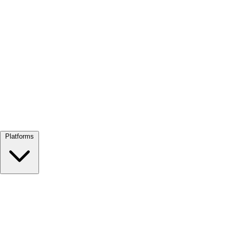
Alles bekijken →
Platforms
Google Meet
Zoom
Microsoft Teams
Webex
Telegram