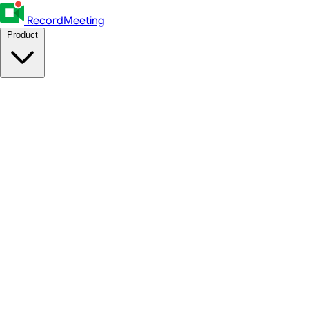
RecordMeeting
Product