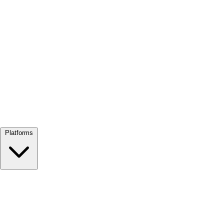
Alles bekijken →
Platforms
Google Meet
Zoom
Microsoft Teams
Webex
Telegram