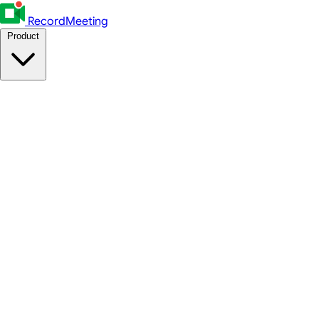
RecordMeeting
Product