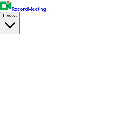
RecordMeeting
Product