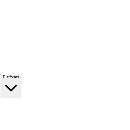
Alles bekijken →
Platforms
Google Meet
Zoom
Microsoft Teams
Webex
Telegram