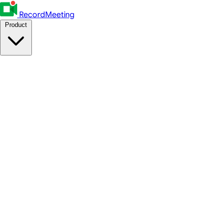
RecordMeeting
Product