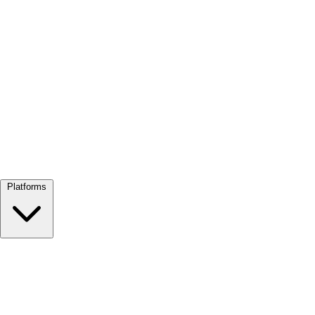
Alles bekijken →
Platforms
Google Meet
Zoom
Microsoft Teams
Webex
Telegram